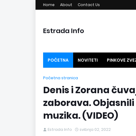
Home
About
Contact Us
Estrada Info
POČETNA
NOVITETI
PINKOVE ZVE
GLAVNO NA ESTRADI
MEGA PESME
Početna stranica
Denis i Zorana čuv
zaborava. Objasnili
muzika. (VIDEO)
Estrada Info
svibnja 02, 2022