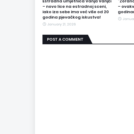
Estradna umjetnica Vanja Vanjči
“Zorana
– novo lice na estradnoj sceni,
– ovakv
iako iza sebe ima već više od 20
godina
godina pjevačkog iskustva!
Januar
January 21, 2026
POST A COMMENT