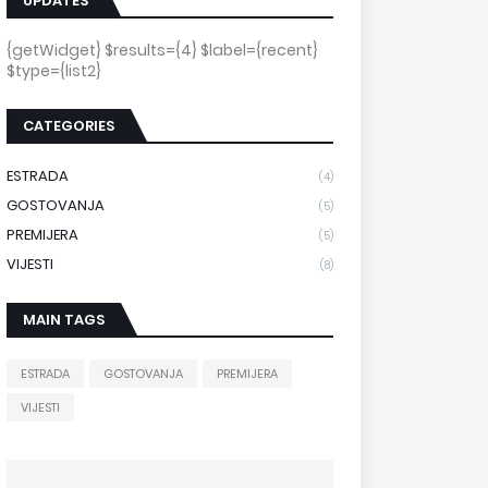
UPDATES
{getWidget} $results={4} $label={recent}
$type={list2}
CATEGORIES
ESTRADA
(4)
GOSTOVANJA
(5)
PREMIJERA
(5)
VIJESTI
(8)
MAIN TAGS
ESTRADA
GOSTOVANJA
PREMIJERA
VIJESTI