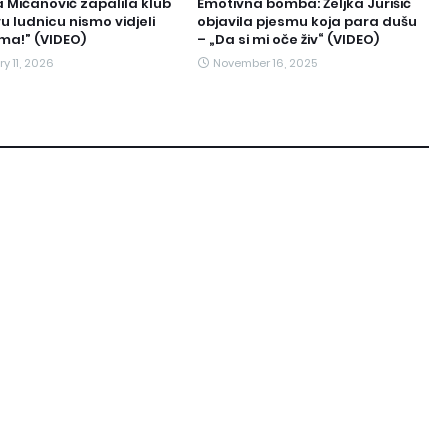
 Mićanović zapalila klub
Emotivna bomba: Željka Jurišić
u ludnicu nismo vidjeli
objavila pjesmu koja para dušu
ma!” (VIDEO)
– „Da si mi oče živ“ (VIDEO)
y 11, 2026
November 16, 2025