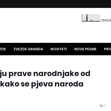
1
0
5
2
ZDE
ZVEZDE GRANDA
NOVITETI
NOVE PESME
PRO
STARE PESME
HITOVI 90-TIH
NAJNOLJE NA ESTRADI
aju prave narodnjake od
 kako se pjeva naroda
0