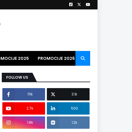
9
MOCIJE 2025
PROMOCIJE 2026
PROMO VIDEO
2026
FOLLOW US
111k
3.1k
2.7k
500
1.8k
1.2k