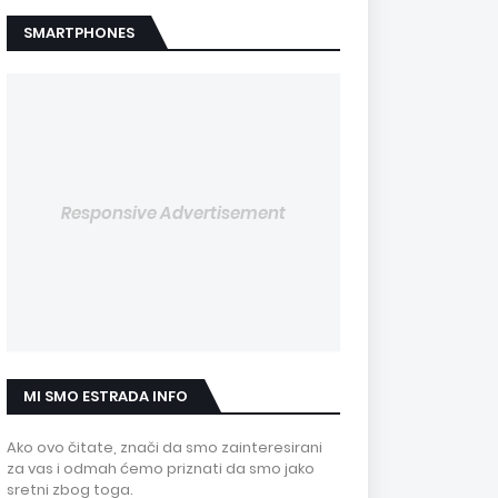
SMARTPHONES
Responsive Advertisement
MI SMO ESTRADA INFO
Ako ovo čitate, znači da smo zainteresirani
za vas i odmah ćemo priznati da smo jako
sretni zbog toga.