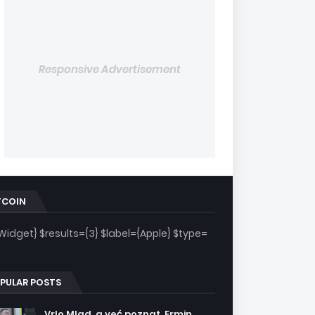
Responsive Advertisement
TCOIN
Widget} $results={3} $label={Apple} $type=
PULAR POSTS
Vrlo Mlad, a već poznat. Ermin