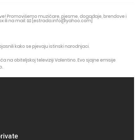
tove! Promovišemo muzičare, pjesme, događaje, brendove i
ox ili na mail: 📧 [estrada.info@yahoo.com]
snili kako se pjevaju istinski narodnjaci.
na obiteljskoj televiziji Valentino. Evo sjajne emisije
o.