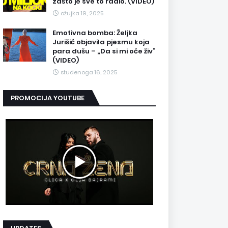
zašto je sve to radio. (VIDEO)
ožujka 19, 2025
Emotivna bomba: Željka
Jurišić objavila pjesmu koja
para dušu – „Da si mi oče živ“
(VIDEO)
studenoga 16, 2025
PROMOCIJA YOUTUBE