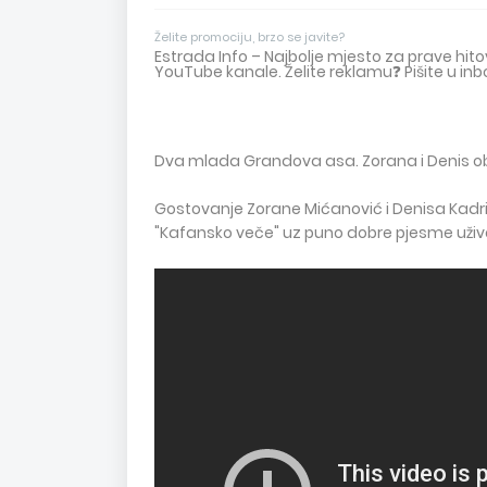
Želite promociju, brzo se javite?
Estrada Info – Najbolje mjesto za prave hi
YouTube kanale. Želite reklamu❓ Pišite u inb
Dva mlada Grandova asa. Zorana i Denis obja
Gostovanje Zorane Mićanović i Denisa Kadrića 
"Kafansko veče" uz puno dobre pjesme uživ