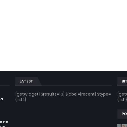
LATEST
BI
n
{getWidget} $results={3} $label={recent} $type=
{get
od
{list2}
{list1}
PO
re na
sve