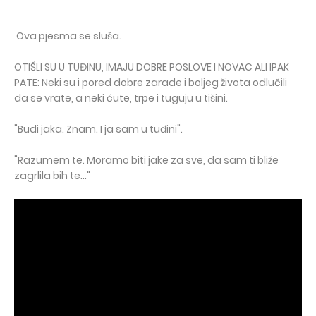
Ova pjesma se sluša.
OTIŠLI SU U TUĐINU, IMAJU DOBRE POSLOVE I NOVAC ALI IPAK
PATE: Neki su i pored dobre zarade i boljeg života odlučili
da se vrate, a neki ćute, trpe i tuguju u tišini.
"Budi jaka. Znam. I ja sam u tuđini".
"Razumem te. Moramo biti jake za sve, da sam ti bliže
zagrlila bih te..."