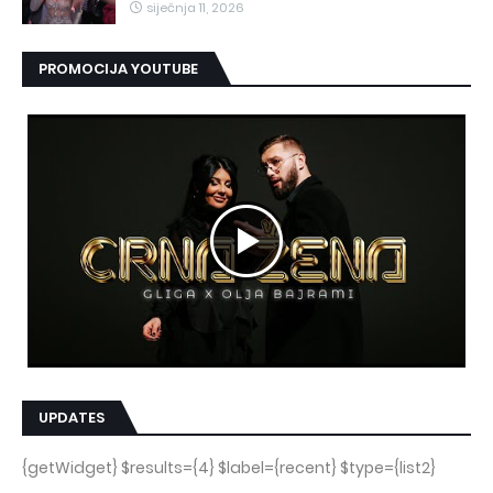
siječnja 11, 2026
PROMOCIJA YOUTUBE
UPDATES
{getWidget} $results={4} $label={recent} $type={list2}