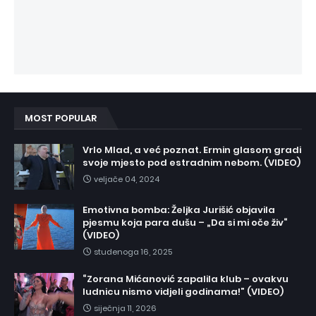
MOST POPULAR
Vrlo Mlad, a već poznat. Ermin glasom gradi
svoje mjesto pod estradnim nebom. (VIDEO)
veljače 04, 2024
Emotivna bomba: Željka Jurišić objavila
pjesmu koja para dušu – „Da si mi oče živ“
(VIDEO)
studenoga 16, 2025
“Zorana Mićanović zapalila klub – ovakvu
ludnicu nismo vidjeli godinama!” (VIDEO)
siječnja 11, 2026