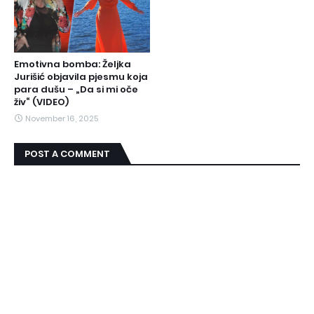
Emotivna bomba: Željka
Jurišić objavila pjesmu koja
para dušu – „Da si mi oče
živ“ (VIDEO)
November 16, 2025
POST A COMMENT