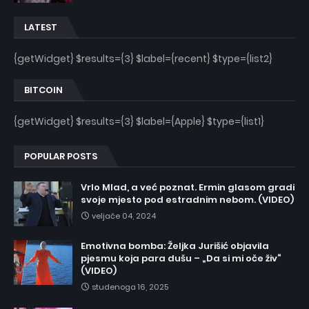
LATEST
{getWidget} $results={3} $label={recent} $type={list2}
BITCOIN
{getWidget} $results={3} $label={Apple} $type={list1}
POPULAR POSTS
Vrlo Mlad, a već poznat. Ermin glasom gradi
svoje mjesto pod estradnim nebom. (VIDEO)
veljače 04, 2024
Emotivna bomba: Željka Jurišić objavila
pjesmu koja para dušu – „Da si mi oče živ“
(VIDEO)
studenoga 16, 2025