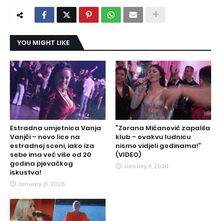
YOU MIGHT LIKE
Estradna umjetnica Vanja
“Zorana Mićanović zapalila
Vanjči – novo lice na
klub – ovakvu ludnicu
estradnoj sceni, iako iza
nismo vidjeli godinama!”
sebe ima već više od 20
(VIDEO)
godina pjevačkog
January 11, 2026
iskustva!
January 21, 2026