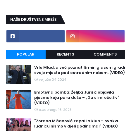
NAŠE DRUŠTVENE MREŽE
POPULAR
RECENTS
COMMENTS
Vrlo Mlad, a već poznat. Ermin glasom gradi
svoje mjesto pod estradnim nebom. (VIDEO)
veljače 04, 2024
Emotivna bomba: Željka Jurišić objavila
pjesmu koja para dušu – „Da si mi oče živ“
(VIDEO)
studenoga 16, 2025
“Zorana Mićanović zapalila klub – ovakvu
ludnicu nismo vidjeli godinama!” (VIDEO)