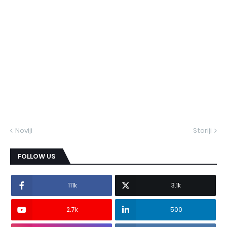
Noviji
Stariji
FOLLOW US
111k
3.1k
2.7k
500