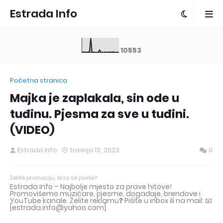
Estrada Info
1
0
5
5
3
Početna stranica
Majka je zaplakala, sin ode u
tuđinu. Pjesma za sve u tuđini.
(VIDEO)
Estrada Info
travnja 13, 2023
0
Želite promociju, brzo se javite?
Estrada Info – Najbolje mjesto za prave hitove!
Promovišemo muzičare, pjesme, događaje, brendove i
YouTube kanale. Želite reklamu❓ Pišite u inbox ili na mail: 📧
[estrada.info@yahoo.com]