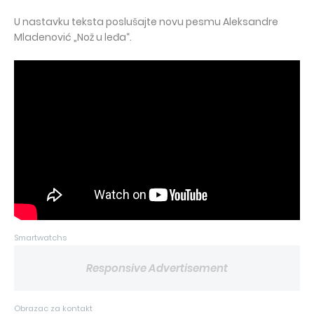
U nastavku teksta poslušajte novu pesmu Aleksandre
Mladenović „Nož u leđa“.
Smartwatchs
Responsive Advertisement
Obrazac za kontakt