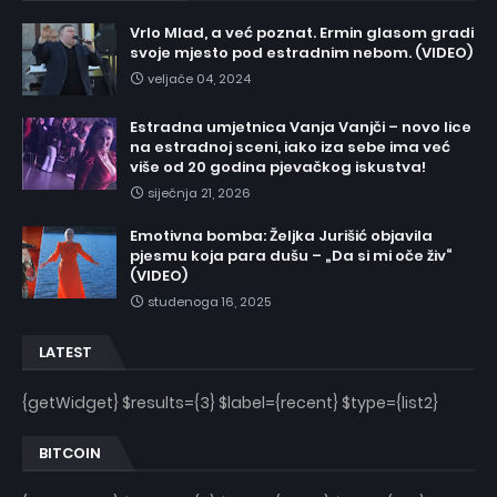
Vrlo Mlad, a već poznat. Ermin glasom gradi
svoje mjesto pod estradnim nebom. (VIDEO)
veljače 04, 2024
Estradna umjetnica Vanja Vanjči – novo lice
na estradnoj sceni, iako iza sebe ima već
više od 20 godina pjevačkog iskustva!
siječnja 21, 2026
Emotivna bomba: Željka Jurišić objavila
pjesmu koja para dušu – „Da si mi oče živ“
(VIDEO)
studenoga 16, 2025
LATEST
{getWidget} $results={3} $label={recent} $type={list2}
BITCOIN