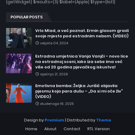
{getWidget} $results={3} $label={Apple} $type={list1}
POPULAR POSTS
Vrlo Mlad, a već poznat. Ermin glasom gradi
svoje mjesto pod estradnim nebom. (VIDEO)
veljače 04, 2024
Estradna umjetnica Vanja Vanjči – novo lice
na estradnoj sceni, iako iza sebe ima već
više od 20 godina pjevačkog iskustva!
siječnja 21, 2026
Emotivna bomba: Željka Jurišić objavila
pjesmu koja para dušu – „Da si mi oče živ“
(VIDEO)
studenoga 16, 2025
Design by
Premium
| Distributed by
Theme
Home
About
Contact
RTL Version