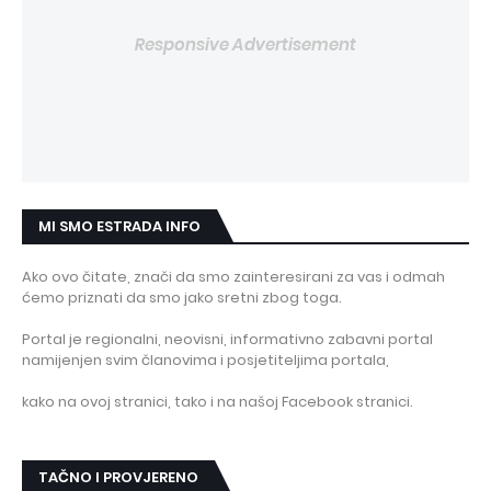
Responsive Advertisement
MI SMO ESTRADA INFO
Ako ovo čitate, znači da smo zainteresirani za vas i odmah
ćemo priznati da smo jako sretni zbog toga.
Portal je regionalni, neovisni, informativno zabavni portal
namijenjen svim članovima i posjetiteljima portala,
kako na ovoj stranici, tako i na našoj Facebook stranici.
TAČNO I PROVJERENO