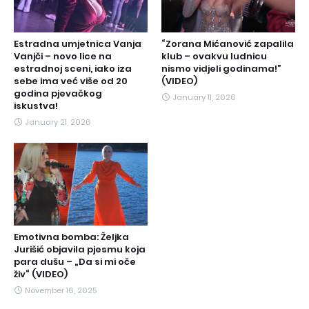
Estradna umjetnica Vanja
“Zorana Mićanović zapalila
Vanjči – novo lice na
klub – ovakvu ludnicu
estradnoj sceni, iako iza
nismo vidjeli godinama!”
sebe ima već više od 20
(VIDEO)
godina pjevačkog
January 11, 2026
iskustva!
January 21, 2026
Emotivna bomba: Željka
Jurišić objavila pjesmu koja
para dušu – „Da si mi oče
živ“ (VIDEO)
November 16, 2025