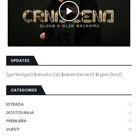
UPDATES
{getWidget} $results={4} $label={recent} $type={list2}
CATEGORIES
ESTRADA
(4)
GOSTOVANJA
(5)
PREMIJERA
(5)
VIJESTI
(8)