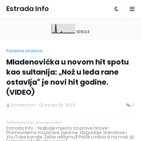
Estrada Info
1
0
5
0
3
Početna stranica
Mladenovićka u novom hit spotu
kao sultanija: „Nož u leđa rane
ostavlja“ je novi hit godine.
(VIDEO)
Estrada Info
srpnja 09, 2023
0
Želite promociju, brzo se javite?
Estrada Info – Najbolje mjesto za prave hitove!
Promovišemo muzičare, pjesme, događaje, brendove i
YouTube kanale. Želite reklamu❓ Pišite u inbox ili na mail: 📧