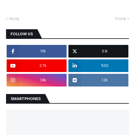
Noviji
Stariji
FOLLOW US
111k
3.1k
2.7k
500
1.8k
1.2k
SMARTPHONES