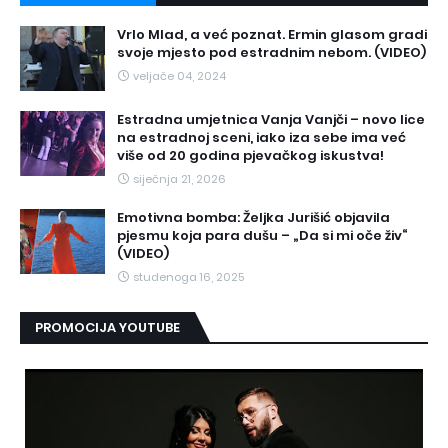
Vrlo Mlad, a već poznat. Ermin glasom gradi
svoje mjesto pod estradnim nebom. (VIDEO)
veljače 04, 2024
Estradna umjetnica Vanja Vanjči – novo lice
na estradnoj sceni, iako iza sebe ima već
više od 20 godina pjevačkog iskustva!
siječnja 21, 2026
Emotivna bomba: Željka Jurišić objavila
pjesmu koja para dušu – „Da si mi oče živ“
(VIDEO)
studenoga 16, 2025
PROMOCIJA YOUTUBE