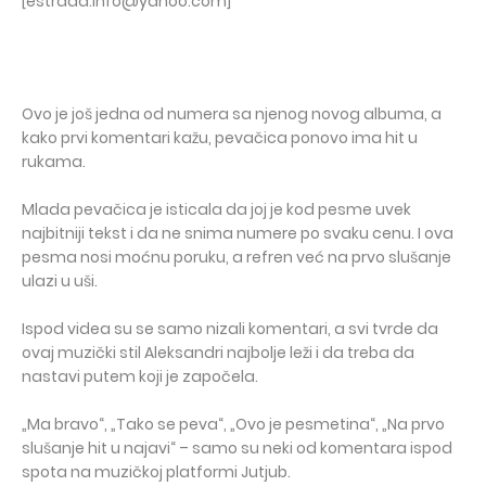
[estrada.info@yahoo.com]
Ovo je još jedna od numera sa njenog novog albuma, a
kako prvi komentari kažu, pevačica ponovo ima hit u
rukama.
Mlada pevačica je isticala da joj je kod pesme uvek
najbitniji tekst i da ne snima numere po svaku cenu. I ova
pesma nosi moćnu poruku, a refren već na prvo slušanje
ulazi u uši.
Ispod videa su se samo nizali komentari, a svi tvrde da
ovaj muzički stil Aleksandri najbolje leži i da treba da
nastavi putem koji je započela.
„Ma bravo“, „Tako se peva“, „Ovo je pesmetina“, „Na prvo
slušanje hit u najavi“ – samo su neki od komentara ispod
spota na muzičkoj platformi Jutjub.