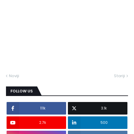
Noviji
Stariji
FOLLOW US
111k
3.1k
2.7k
500