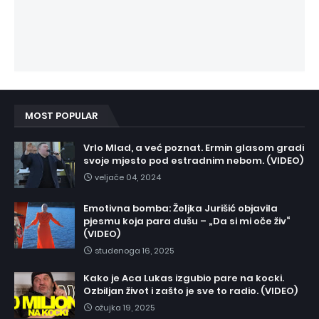
MOST POPULAR
Vrlo Mlad, a već poznat. Ermin glasom gradi
svoje mjesto pod estradnim nebom. (VIDEO)
veljače 04, 2024
Emotivna bomba: Željka Jurišić objavila
pjesmu koja para dušu – „Da si mi oče živ“
(VIDEO)
studenoga 16, 2025
Kako je Aca Lukas izgubio pare na kocki.
Ozbiljan život i zašto je sve to radio. (VIDEO)
ožujka 19, 2025