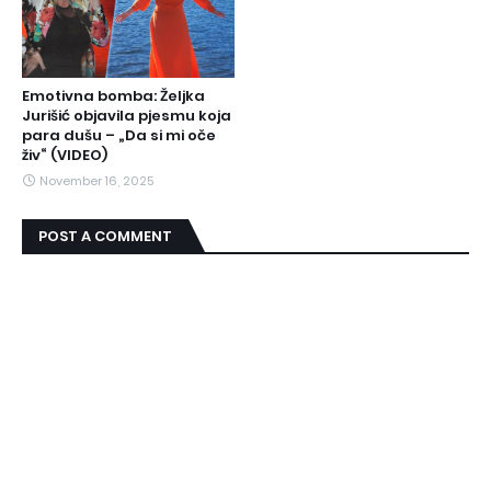
Emotivna bomba: Željka
Jurišić objavila pjesmu koja
para dušu – „Da si mi oče
živ“ (VIDEO)
November 16, 2025
POST A COMMENT