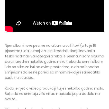
Njen album i sve pesme na albumu su hitovi (a to je 19
pjesama) i da je moj vizuelni i modni uticaj i inovacija
teško nadmašiva kategorija rekla je Jelena, nisam sigurna
da u narednih nekoliko godina neko treba da snimi album
i da se slika za isti na ovim prostorima, a da ne ispadne
smiješan i da se ne poredi sa mnom rekla je i zapečatila
sudbinu estrade.
Kada je riječ o video produkciji, tu je i nekoliko godina malo.
Bolje da ne snimaju više nikad napisala je, pa dodala na
sve to...