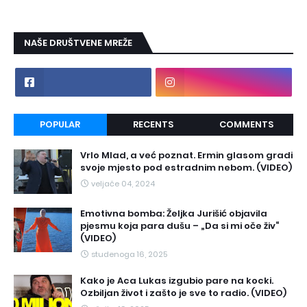
NAŠE DRUŠTVENE MREŽE
POPULAR
RECENTS
COMMENTS
Vrlo Mlad, a već poznat. Ermin glasom gradi
svoje mjesto pod estradnim nebom. (VIDEO)
veljače 04, 2024
Emotivna bomba: Željka Jurišić objavila
pjesmu koja para dušu – „Da si mi oče živ“
(VIDEO)
studenoga 16, 2025
Kako je Aca Lukas izgubio pare na kocki.
Ozbiljan život i zašto je sve to radio. (VIDEO)