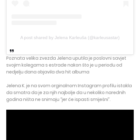
A post shared by Jelena Karleuša (@karleusastar)
Poznata velika zvezda Jelena uputila je poslovni savjet
svojim kolegama s estrade nakon što je u periodu od
nedjelju dana objavila dva hit albuma
Jelena K. je na svom orginalnom Instagram profilu istakla
da smatra da je za njih najbolje da u nekoliko narednih
godina ništa ne snimaju “jer će ispasti smiješni”.