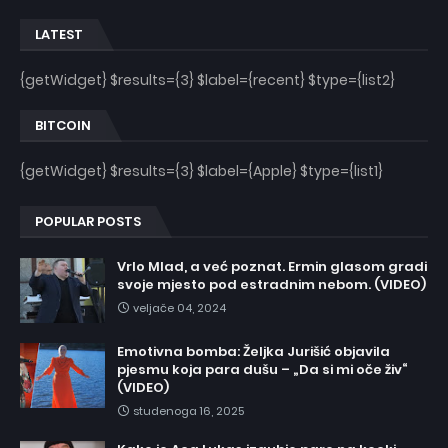
LATEST
{getWidget} $results={3} $label={recent} $type={list2}
BITCOIN
{getWidget} $results={3} $label={Apple} $type={list1}
POPULAR POSTS
Vrlo Mlad, a već poznat. Ermin glasom gradi
svoje mjesto pod estradnim nebom. (VIDEO)
veljače 04, 2024
Emotivna bomba: Željka Jurišić objavila
pjesmu koja para dušu – „Da si mi oče živ“
(VIDEO)
studenoga 16, 2025