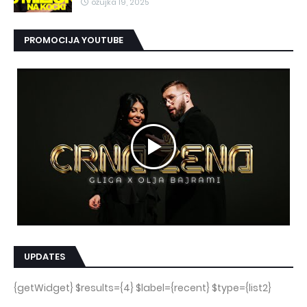
ožujka 19, 2025
PROMOCIJA YOUTUBE
UPDATES
{getWidget} $results={4} $label={recent} $type={list2}