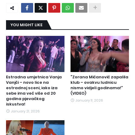
YOU MIGHT LIKE
Estradna umjetnica Vanja
“Zorana Mićanović zapalila
Vanjči – novo lice na
klub – ovakvu ludnicu
estradnoj sceni, iako iza
nismo vidjeli godinama!”
sebe ima već više od 20
(VIDEO)
godina pjevačkog
January 11, 2026
iskustva!
January 21, 2026