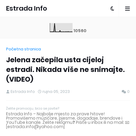
Estrada Info
1
0
5
6
0
Početna stranica
Jelena začepila usta cijeloj
estradi. Nikada više ne snimajte.
(VIDEO)
Estrada Info
rujna 05, 2023
0
Želite promociju, brzo se javite?
Estrada Info – Najbolje mjesto za prave hitove!
Promovišemo muzičare, pjesme, događaje, brendove i
YouTube kanale. Želite reklamu❓ Pišite u inbox ili na mail: 📧
[estrada.info@yahoo.com]