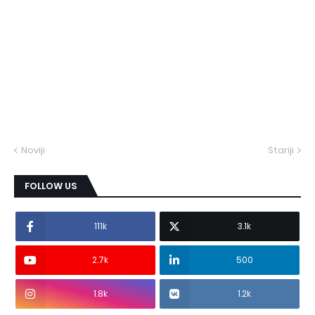
Noviji
Stariji
FOLLOW US
111k
3.1k
2.7k
500
1.8k
1.2k