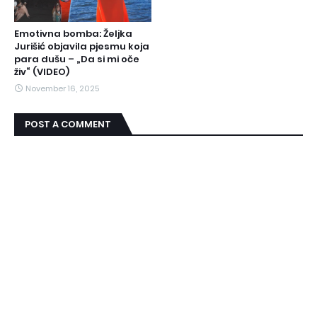
Emotivna bomba: Željka
Jurišić objavila pjesmu koja
para dušu – „Da si mi oče
živ“ (VIDEO)
November 16, 2025
POST A COMMENT