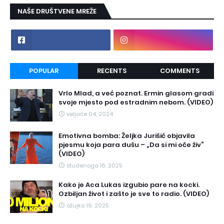
NAŠE DRUŠTVENE MREŽE
POPULAR
RECENTS
COMMENTS
Vrlo Mlad, a već poznat. Ermin glasom gradi
svoje mjesto pod estradnim nebom. (VIDEO)
veljače 04, 2024
Emotivna bomba: Željka Jurišić objavila
pjesmu koja para dušu – „Da si mi oče živ“
(VIDEO)
studenoga 16, 2025
Kako je Aca Lukas izgubio pare na kocki.
Ozbiljan život i zašto je sve to radio. (VIDEO)
ožujka 19, 2025