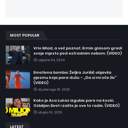
MOST POPULAR
Vrlo Mlad, a već poznat. Ermin glasom gradi
svoje mjesto pod estradnim nebom. (VIDEO)
veljače 04, 2024
Emotivna bomba: Željka Jurišić objavila
pjesmu koja para dušu – „Da si mi oče živ“
(VIDEO)
studenoga 16, 2025
Kako je Aca Lukas izgubio pare na kocki.
Ozbiljan život i zašto je sve to radio. (VIDEO)
ožujka 19, 2025
LATEST