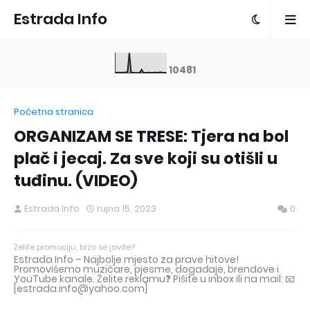
Estrada Info
1
0
4
8
1
Početna stranica
ORGANIZAM SE TRESE: Tjera na bol
plač i jecaj. Za sve koji su otišli u
tuđinu. (VIDEO)
Estrada Info
rujna 15, 2023
0
Želite promociju, brzo se javite?
Estrada Info – Najbolje mjesto za prave hitove!
Promovišemo muzičare, pjesme, događaje, brendove i
YouTube kanale. Želite reklamu❓ Pišite u inbox ili na mail: 📧
[estrada.info@yahoo.com]