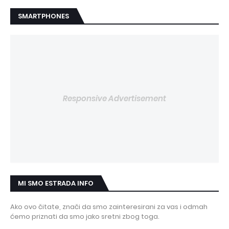
SMARTPHONES
Responsive Advertisement
MI SMO ESTRADA INFO
Ako ovo čitate, znači da smo zainteresirani za vas i odmah
ćemo priznati da smo jako sretni zbog toga.