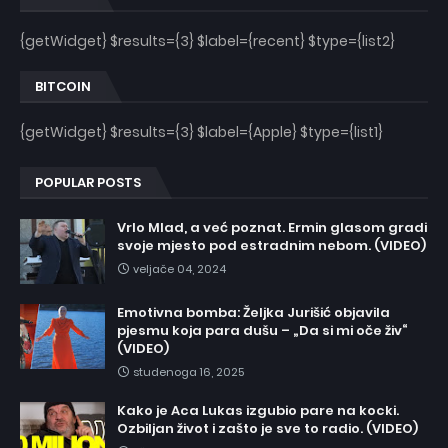
{getWidget} $results={3} $label={recent} $type={list2}
BITCOIN
{getWidget} $results={3} $label={Apple} $type={list1}
POPULAR POSTS
Vrlo Mlad, a već poznat. Ermin glasom gradi
svoje mjesto pod estradnim nebom. (VIDEO)
veljače 04, 2024
Emotivna bomba: Željka Jurišić objavila
pjesmu koja para dušu – „Da si mi oče živ“
(VIDEO)
studenoga 16, 2025
Kako je Aca Lukas izgubio pare na kocki.
Ozbiljan život i zašto je sve to radio. (VIDEO)