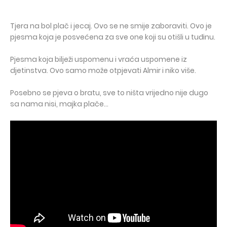
Tjera na bol plač i jecaj. Ovo se ne smije zaboraviti. Ovo je
pjesma koja je posvećena za sve one koji su otišli u tuđinu.
Pjesma koja bilježi uspomenu i vraća uspomene iz
djetinstva. Ovo samo može otpjevati Almir i niko više.
Posebno se pjeva o bratu, sve to ništa vrijedno nije dugo
sa nama nisi, majka plače...