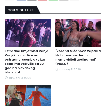
YOU MIGHT LIKE
Estradna umjetnica Vanja
“Zorana Mićanović zapalila
Vanjči – novo lice na
klub – ovakvu ludnicu
estradnoj sceni, iako iza
nismo vidjeli godinama!”
sebe ima već više od 20
(VIDEO)
godina pjevačkog
January 11, 2026
iskustva!
January 21, 2026