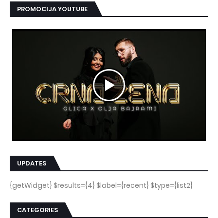
PROMOCIJA YOUTUBE
UPDATES
{getWidget} $results={4} $label={recent} $type={list2}
CATEGORIES