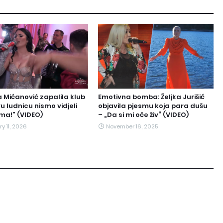
 Mićanović zapalila klub
Emotivna bomba: Željka Jurišić
u ludnicu nismo vidjeli
objavila pjesmu koja para dušu
ma!” (VIDEO)
– „Da si mi oče živ“ (VIDEO)
y 11, 2026
November 16, 2025