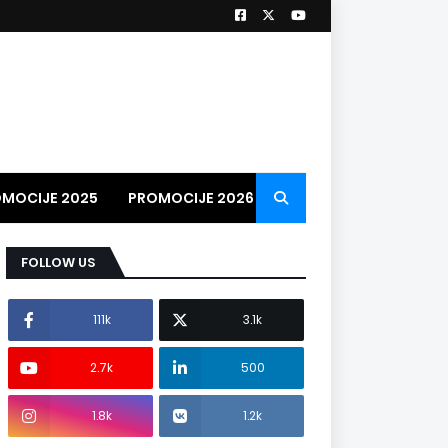
MOCIJE 2025
PROMOCIJE 2026
PROMO VIDEO
2026
FOLLOW US
111k
3.1k
2.7k
500
1.8k
1.2k