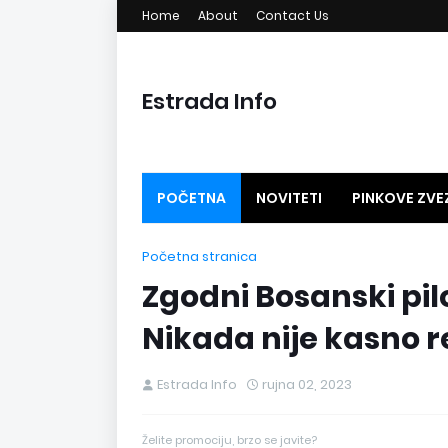
Home
About
Contact Us
Estrada Info
POČETNA
NOVITETI
PINKOVE ZVE
GLAVNO NA ESTRADI
MEGA PESME
Početna stranica
Zgodni Bosanski pilo
Nikada nije kasno r
Estrada Info
rujna 02, 2023
Želite promociju, brzo se javite?