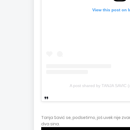
View this post on 
A post shared by TANJA SAVIC (
Tanja Savić se, podsetimo, još uvek nije z
dva sina.