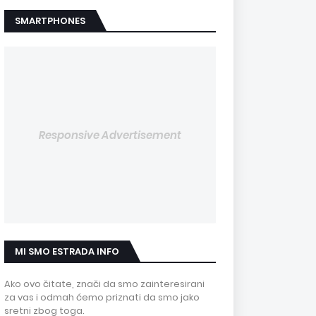
SMARTPHONES
Responsive Advertisement
MI SMO ESTRADA INFO
Ako ovo čitate, znači da smo zainteresirani
za vas i odmah ćemo priznati da smo jako
sretni zbog toga.