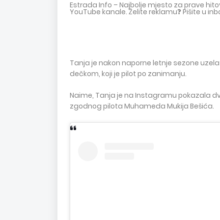
Estrada Info – Najbolje mjesto za prave hi
YouTube kanale. Želite reklamu❓ Pišite u inb
Tanja je nakon naporne letnje sezone uzela
dečkom, koji je pilot po zanimanju.
Naime, Tanja je na Instagramu pokazala dve 
zgodnog pilota Muhameda Mukija Bešića.