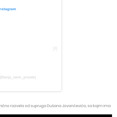
Instagram
@tanja_savic_private)
vanično razvela od supruga Dušana Jovančevića, sa kojim ima