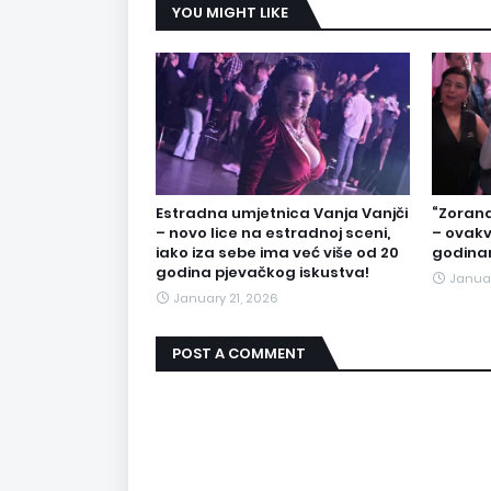
YOU MIGHT LIKE
Estradna umjetnica Vanja Vanjči
“Zorana
– novo lice na estradnoj sceni,
– ovakv
iako iza sebe ima već više od 20
godina
godina pjevačkog iskustva!
Januar
January 21, 2026
POST A COMMENT