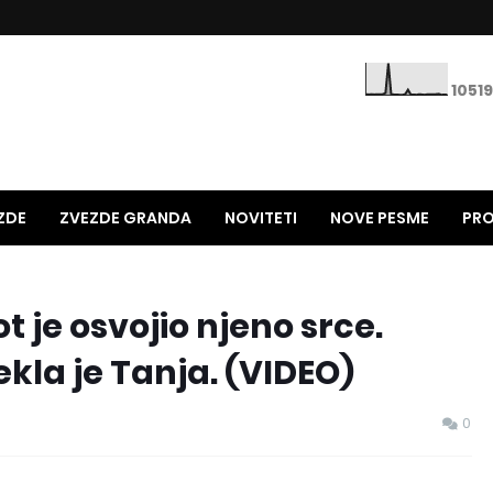
1
0
5
1
9
ZDE
ZVEZDE GRANDA
NOVITETI
NOVE PESME
PRO
STARE PESME
HITOVI 90-TIH
NAJNOLJE NA ESTRADI
t je osvojio njeno srce.
ekla je Tanja. (VIDEO)
0