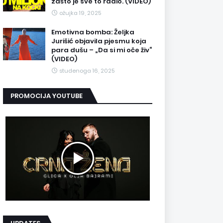
zašto je sve to radio. (VIDEO)
ožujka 19, 2025
Emotivna bomba: Željka
Jurišić objavila pjesmu koja
para dušu – „Da si mi oče živ“
(VIDEO)
studenoga 16, 2025
PROMOCIJA YOUTUBE