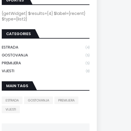
UPDATES
{getWidget} $results={4} $label={recent}
$type={list2}
CATEGORIES
ESTRADA
(4)
GOSTOVANJA
(5)
PREMIJERA
(5)
VIJESTI
(8)
MAIN TAGS
ESTRADA
GOSTOVANJA
PREMIJERA
VIJESTI