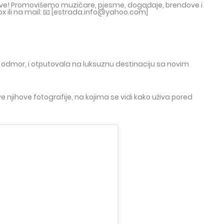
tove! Promovišemo muzičare, pjesme, događaje, brendove i
ox ili na mail: 📧 [estrada.info@yahoo.com]
 odmor, i otputovala na luksuznu destinaciju sa novim
njihove fotografije, na kojima se vidi kako uživa pored