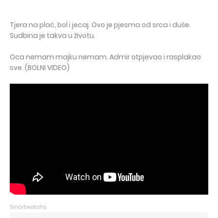
Tjera na plač, bol i jecaj. Ovo je pjesma od srca i duše.
Sudbina je takva u životu.
Oca nemam majku nemam. Admir otpjevao i rasplakao
sve. (BOLNI VIDEO)
Smartwatchs