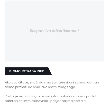
Responsive Advertisement
MI SMO ESTRADA INFO
Ako ovo čitate, znači da smo zainteresirani za vas i odmah
ćemo priznati da smo jako sretni zbog toga.
Portal je regionalni, neovisni, informativno zabavni portal
namijenjen svim članovima i posjetiteljima portala,