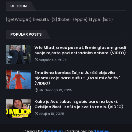
BITCOIN
{getWidget} $results={3} $label={Apple} $type={list1}
POPULAR POSTS
Vrlo Mlad, a već poznat. Ermin glasom gradi
svoje mjesto pod estradnim nebom. (VIDEO)
veljače 04, 2024
Emotivna bomba: Željka Jurišić objavila
pjesmu koja para dušu – „Da si mi oče živ“
(VIDEO)
studenoga 16, 2025
Kako je Aca Lukas izgubio pare na kocki.
Ozbiljan život i zašto je sve to radio. (VIDEO)
ožujka 19, 2025
Design by
Premium
| Distributed by
Theme