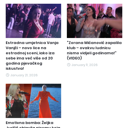
Estradna umjetnica Vanja
“Zorana Mićanović zapalila
Vanjči – novo lice na
klub – ovakvu ludnicu
estradnoj sceni, iako iza
nismo vidjeli godinama!”
sebe ima već više od 20
(VIDEO)
godina pjevačkog
January 11, 2026
iskustva!
January 21, 2026
Emotivna bomba: Željka
Jurišić objavila pjesmu koja