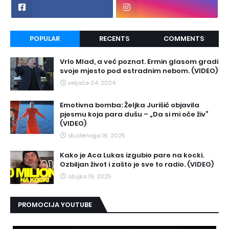
POPULAR
RECENTS
COMMENTS
Vrlo Mlad, a već poznat. Ermin glasom gradi
svoje mjesto pod estradnim nebom. (VIDEO)
veljače 04, 2024
Emotivna bomba: Željka Jurišić objavila
pjesmu koja para dušu – „Da si mi oče živ“
(VIDEO)
studenoga 16, 2025
Kako je Aca Lukas izgubio pare na kocki.
Ozbiljan život i zašto je sve to radio. (VIDEO)
ožujka 19, 2025
PROMOCIJA YOUTUBE