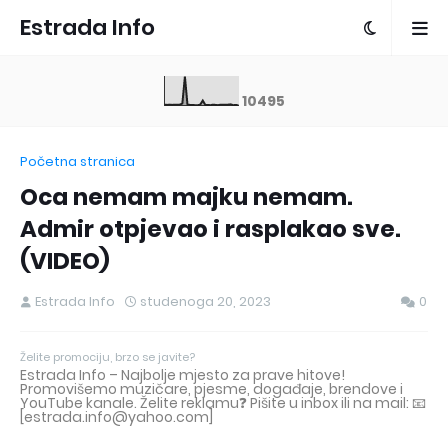
Estrada Info
1
0
4
9
5
Početna stranica
Oca nemam majku nemam.
Admir otpjevao i rasplakao sve.
(VIDEO)
Estrada Info
studenoga 20, 2023
0
Želite promociju, brzo se javite?
Estrada Info – Najbolje mjesto za prave hitove!
Promovišemo muzičare, pjesme, događaje, brendove i
YouTube kanale. Želite reklamu❓ Pišite u inbox ili na mail: 📧
[estrada.info@yahoo.com]