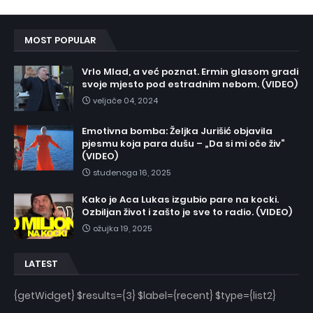
MOST POPULAR
Vrlo Mlad, a već poznat. Ermin glasom gradi
svoje mjesto pod estradnim nebom. (VIDEO)
veljače 04, 2024
Emotivna bomba: Željka Jurišić objavila
pjesmu koja para dušu – „Da si mi oče živ“
(VIDEO)
studenoga 16, 2025
Kako je Aca Lukas izgubio pare na kocki.
Ozbiljan život i zašto je sve to radio. (VIDEO)
ožujka 19, 2025
LATEST
{getWidget} $results={3} $label={recent} $type={list2}