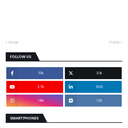
Noviji
Stariji
FOLLOW US
111k
3.1k
2.7k
500
1.8k
1.2k
SMARTPHONES