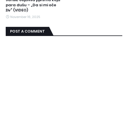
para dušu – „Da si mi oče
živ“ (VIDEO)
November 16, 2025
POST A COMMENT