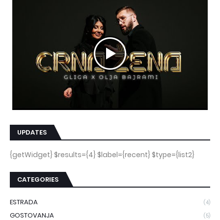
UPDATES
{getWidget} $results={4} $label={recent} $type={list2}
CATEGORIES
ESTRADA
(4)
GOSTOVANJA
(5)