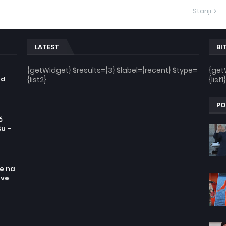
Stariji
LATEST
BI
n
{getWidget} $results={3} $label={recent} $type=
{get
od
{list2}
{list1}
PO
ć
šu –
re na
sve