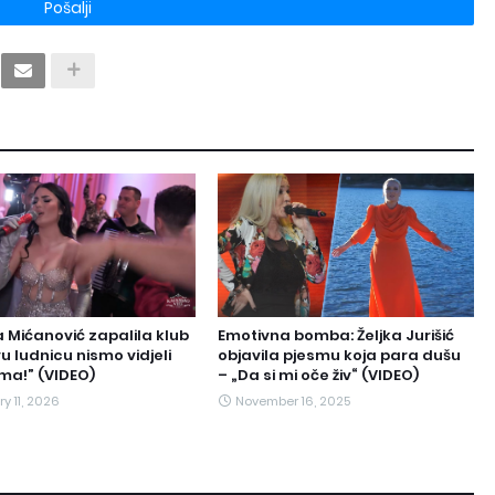
 Mićanović zapalila klub
Emotivna bomba: Željka Jurišić
u ludnicu nismo vidjeli
objavila pjesmu koja para dušu
ma!” (VIDEO)
– „Da si mi oče živ“ (VIDEO)
y 11, 2026
November 16, 2025