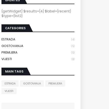
UPDATES
{getWidget} $results={4} $label={recent}
$type={list2}
CATEGORIES
ESTRADA
(4)
GOSTOVANJA
(5)
PREMIJERA
(5)
VIJESTI
(8)
MAIN TAGS
ESTRADA
GOSTOVANJA
PREMIJERA
VIJESTI