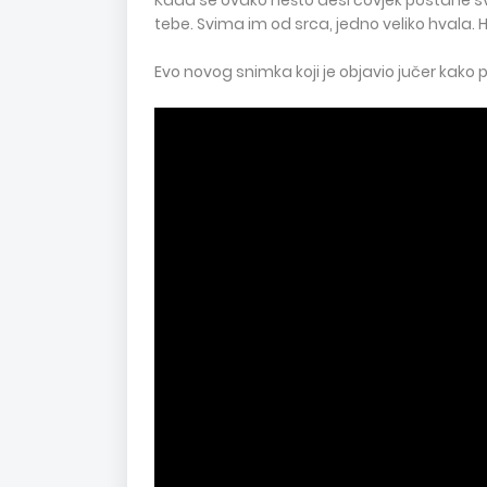
Kada se ovako nešto desi čovjek postane svje
tebe. Svima im od srca, jedno veliko hvala. 
Evo novog snimka koji je objavio jučer kako