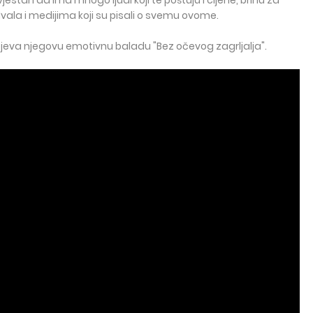
stan da ima mnogo ljudi koji te poštuju i cijene, brinu za
Hvala i medijima koji su pisali o svemu ovome.
 pjeva njegovu emotivnu baladu "Bez očevog zagrljalja".