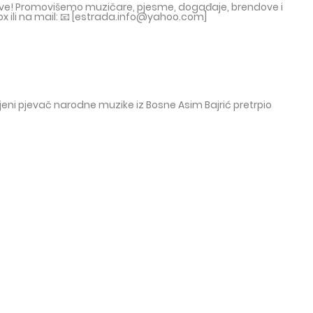
tove! Promovišemo muzičare, pjesme, događaje, brendove i
ox ili na mail: 📧 [estrada.info@yahoo.com]
iljeni pjevač narodne muzike iz Bosne Asim Bajrić pretrpio