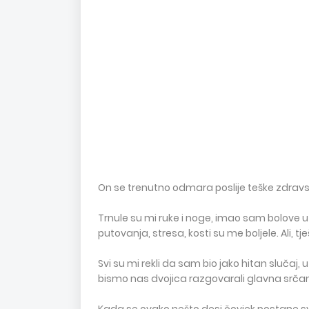
On se trenutno odmara poslije teške zdravst
Trnule su mi ruke i noge, imao sam bolove u 
putovanja, stresa, kosti su me boljele. Ali, t
Svi su mi rekli da sam bio jako hitan slučaj
bismo nas dvojica razgovarali glavna srčan