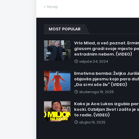
Noviji
MOST POPULAR
Vrlo Mlad, a već poznat. Ermi
glasom gradi svoje mjesto p
estradnim nebom. (VIDEO)
veljače 04, 2024
Emotivna bomba: Željka Juriši
objavila pjesmu koja para du
„Da si mi oče živ“ (VIDEO)
studenoga 16, 2025
Kako je Aca Lukas izgubio pa
kocki. Ozbiljan život i zašto je 
to radio. (VIDEO)
ožujka 19, 2025