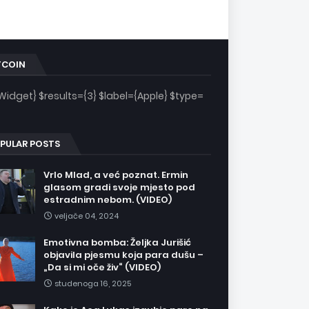
TCOIN
Widget} $results={3} $label={Apple} $type=
PULAR POSTS
Vrlo Mlad, a već poznat. Ermin
glasom gradi svoje mjesto pod
estradnim nebom. (VIDEO)
veljače 04, 2024
Emotivna bomba: Željka Jurišić
objavila pjesmu koja para dušu –
„Da si mi oče živ“ (VIDEO)
studenoga 16, 2025