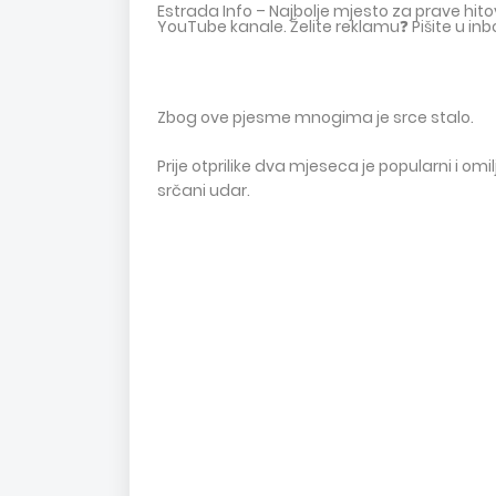
Estrada Info – Najbolje mjesto za prave hi
YouTube kanale. Želite reklamu❓ Pišite u inb
Zbog ove pjesme mnogima je srce stalo.
Prije otprilike dva mjeseca je popularni i om
srčani udar.