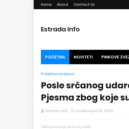
Home
About
Contact Us
Estrada Info
POČETNA
NOVITETI
PINKOVE ZVE
GLAVNO NA ESTRADI
MEGA PESME
Početna stranica
Posle srčanog udara
Pjesma zbog koje su
Estrada Info
studenoga 09, 2023
Želite promociju, brzo se javite?