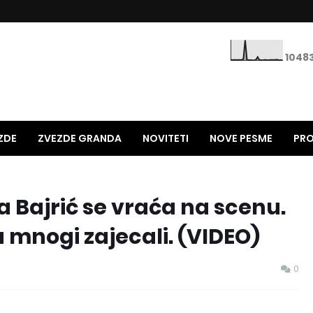
1
0
4
8
ZDE
ZVEZDE GRANDA
NOVITETI
NOVE PESME
PRO
STARE PESME
HITOVI 90-TIH
NAJNOLJE NA ESTRADI
 Bajrić se vraća na scenu.
 mnogi zajecali. (VIDEO)
0