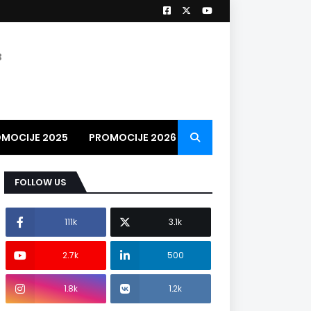
3
MOCIJE 2025
PROMOCIJE 2026
PROMO VIDEO
2026
FOLLOW US
111k
3.1k
2.7k
500
1.8k
1.2k