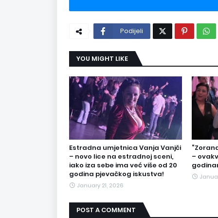
Podijeli
YOU MIGHT LIKE
Estradna umjetnica Vanja Vanjči
“Zorana
– novo lice na estradnoj sceni,
– ovakv
iako iza sebe ima već više od 20
godina
godina pjevačkog iskustva!
Januar
January 21, 2026
POST A COMMENT