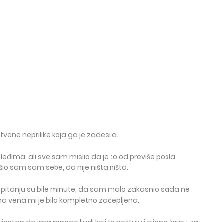
vene neprilike koja ga je zadesila.
leđima, ali sve sam mislio da je to od previše posla,
ješio sam sam sebe, da nije ništa ništa.
, u pitanju su bile minute, da sam malo zakasnio sada ne
a vena mi je bila kompletno začepljena.