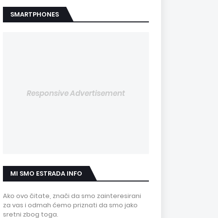
SMARTPHONES
Responsive Advertisement
MI SMO ESTRADA INFO
Ako ovo čitate, znači da smo zainteresirani
za vas i odmah ćemo priznati da smo jako
sretni zbog toga.