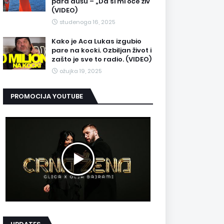
para dušu – „Da si mi oče živ“
(VIDEO)
studenoga 16, 2025
Kako je Aca Lukas izgubio
pare na kocki. Ozbiljan život i
zašto je sve to radio. (VIDEO)
ožujka 19, 2025
PROMOCIJA YOUTUBE