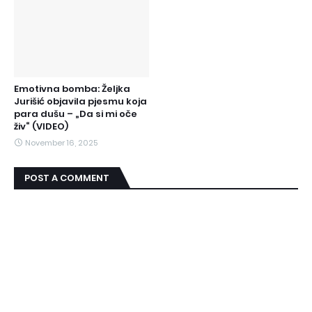
Emotivna bomba: Željka
Jurišić objavila pjesmu koja
para dušu – „Da si mi oče
živ“ (VIDEO)
November 16, 2025
POST A COMMENT