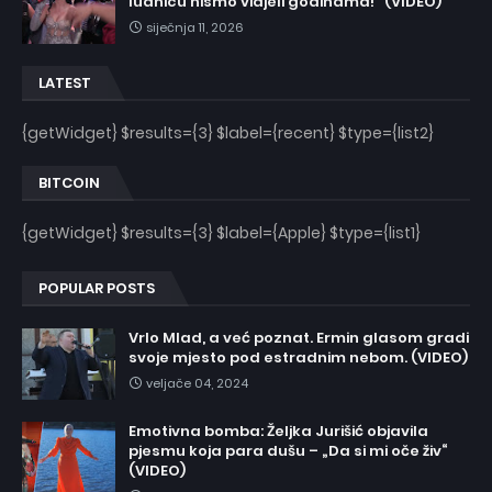
ludnicu nismo vidjeli godinama!” (VIDEO)
siječnja 11, 2026
LATEST
{getWidget} $results={3} $label={recent} $type={list2}
BITCOIN
{getWidget} $results={3} $label={Apple} $type={list1}
POPULAR POSTS
Vrlo Mlad, a već poznat. Ermin glasom gradi
svoje mjesto pod estradnim nebom. (VIDEO)
veljače 04, 2024
Emotivna bomba: Željka Jurišić objavila
pjesmu koja para dušu – „Da si mi oče živ“
(VIDEO)