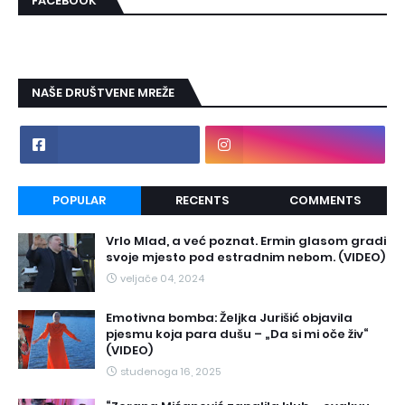
FACEBOOK
NAŠE DRUŠTVENE MREŽE
POPULAR
RECENTS
COMMENTS
Vrlo Mlad, a već poznat. Ermin glasom gradi
svoje mjesto pod estradnim nebom. (VIDEO)
veljače 04, 2024
Emotivna bomba: Željka Jurišić objavila
pjesmu koja para dušu – „Da si mi oče živ“
(VIDEO)
studenoga 16, 2025