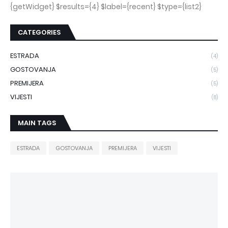
{getWidget} $results={4} $label={recent} $type={list2}
CATEGORIES
ESTRADA
(4)
GOSTOVANJA
(5)
PREMIJERA
(5)
VIJESTI
(8)
MAIN TAGS
ESTRADA
GOSTOVANJA
PREMIJERA
VIJESTI