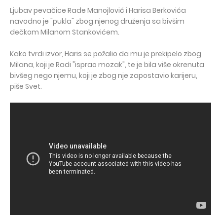
Ljubav pevačice Rade Manojlović i Harisa Berkovića
navodno je "pukla" zbog njenog druženja sa bivšim
dečkom Milanom Stankovićem.
Kako tvrdi izvor, Haris se požalio da mu je prekipelo zbog
Milana, koji je Radi "isprao mozak", te je bila više okrenuta
bivšeg nego njemu, koji je zbog nje zapostavio karijeru,
piše Svet.