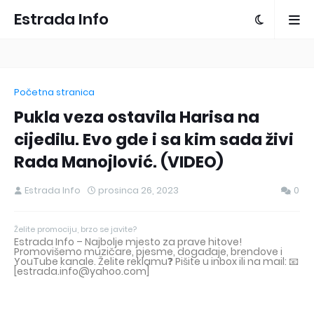
Estrada Info
Početna stranica
Pukla veza ostavila Harisa na
cijedilu. Evo gde i sa kim sada živi
Rada Manojlović. (VIDEO)
Estrada Info
prosinca 26, 2023
0
Želite promociju, brzo se javite?
Estrada Info – Najbolje mjesto za prave hitove!
Promovišemo muzičare, pjesme, događaje, brendove i
YouTube kanale. Želite reklamu❓ Pišite u inbox ili na mail: 📧
[estrada.info@yahoo.com]