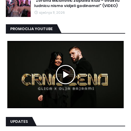
“Zorana Mićanović zapalila klub – ovakvu
ludnicu nismo vidjeli godinama!” (VIDEO)
siječnja 11, 2026
PROMOCIJA YOUTUBE
UPDATES