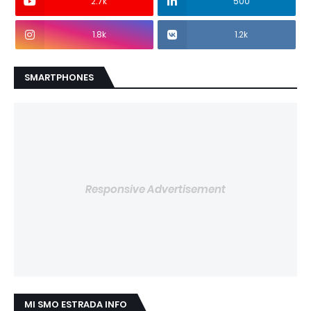
2.7k
500
1.8k
1.2k
SMARTPHONES
Responsive Advertisement
MI SMO ESTRADA INFO