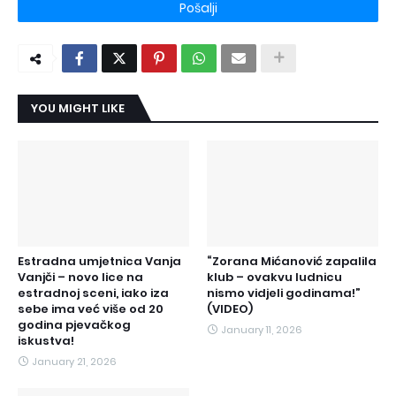
YOU MIGHT LIKE
Estradna umjetnica Vanja
“Zorana Mićanović zapalila
Vanjči – novo lice na
klub – ovakvu ludnicu
estradnoj sceni, iako iza
nismo vidjeli godinama!”
sebe ima već više od 20
(VIDEO)
godina pjevačkog
January 11, 2026
iskustva!
January 21, 2026