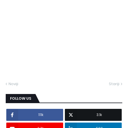
Noviji
Stariji
FOLLOW US
111k
3.1k