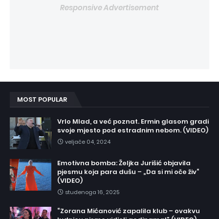
Responsive Advertisement
MOST POPULAR
Vrlo Mlad, a već poznat. Ermin glasom gradi
svoje mjesto pod estradnim nebom. (VIDEO)
veljače 04, 2024
Emotivna bomba: Željka Jurišić objavila
pjesmu koja para dušu – „Da si mi oče živ“
(VIDEO)
studenoga 16, 2025
“Zorana Mićanović zapalila klub – ovakvu