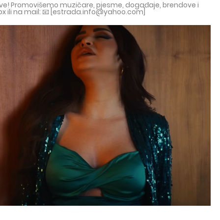
tove! Promovišemo muzičare, pjesme, događaje, brendove i
ox ili na mail: 📧 [estrada.info@yahoo.com]