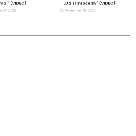
ma!” (VIDEO)
– „Da si mi oče živ“ (VIDEO)
y 11, 2026
November 16, 2025