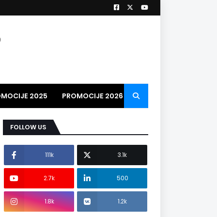
9
MOCIJE 2025
PROMOCIJE 2026
PROMO VIDEO
2026
FOLLOW US
111k
3.1k
2.7k
500
1.8k
1.2k