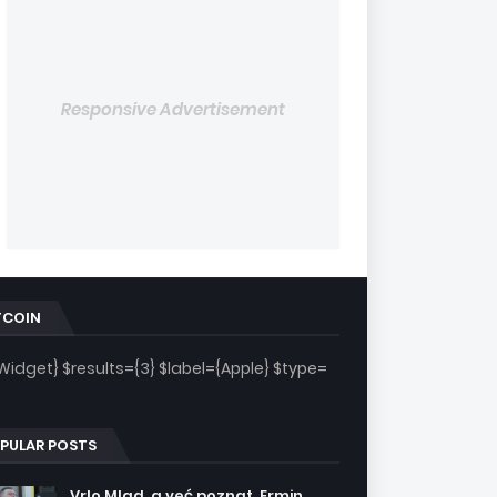
Responsive Advertisement
TCOIN
Widget} $results={3} $label={Apple} $type=
PULAR POSTS
Vrlo Mlad, a već poznat. Ermin