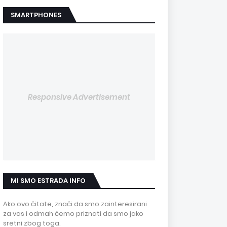
SMARTPHONES
Responsive Advertisement
MI SMO ESTRADA INFO
Ako ovo čitate, znači da smo zainteresirani
za vas i odmah ćemo priznati da smo jako
sretni zbog toga.