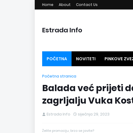
Home
About
Contact Us
Estrada Info
POČETNA
NOVITETI
PINKOVE ZVE
GLAVNO NA ESTRADI
MEGA PESME
Početna stranica
Balada već prijeti 
zagrljalju Vuka Kos
Estrada Info
siječnja 29, 2023
Želite promociju, brzo se javite?