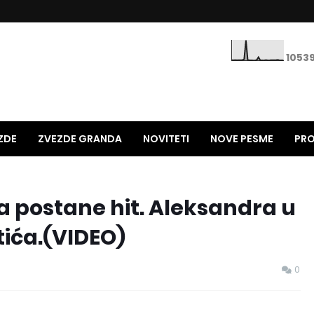
1
0
5
3
ZDE
ZVEZDE GRANDA
NOVITETI
NOVE PESME
PRO
STARE PESME
HITOVI 90-TIH
NAJNOLJE NA ESTRADI
da postane hit. Aleksandra u
tića.(VIDEO)
0