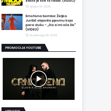
zašto je sve to radio. (VIDEO)
ožujka 19, 2025
Emotivna bomba: Željka
Jurišić objavila pjesmu koja
para dušu – „Da si mi oče živ“
(VIDEO)
studenoga 16, 2025
PROMOCIJA YOUTUBE