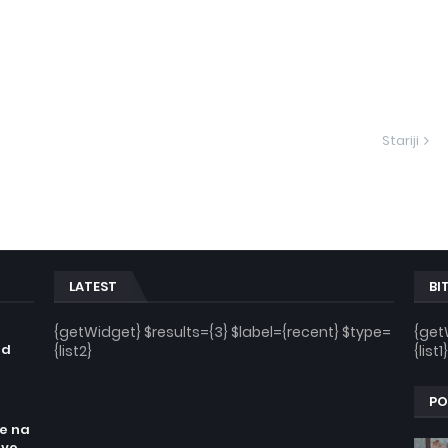
Stariji
LATEST
BI
n
{getWidget} $results={3} $label={recent} $type=
{get
od
{list2}
{list1}
PO
re na
sve