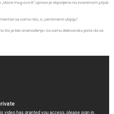
je „Ubice mog oca 6“ upravo je objavljena na zvaničnom jutjub
omentari se samo nižu, a „sentimenti ubijaju“.
ono što je bilo iznenađenje i za samu Aleksandru jeste da se