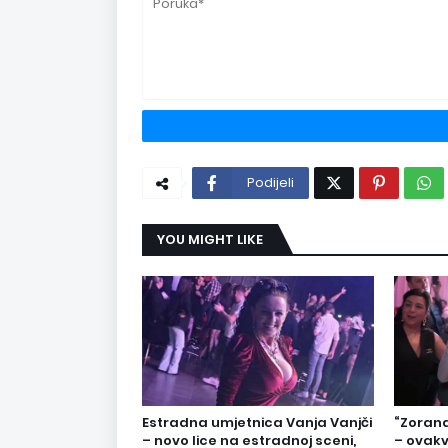
Podijeli
YOU MIGHT LIKE
Estradna umjetnica Vanja Vanjči
“Zorana
– novo lice na estradnoj sceni,
– ovakv