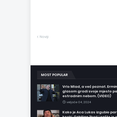
Noviji
MOST POPULAR
Vrlo Mlad, a već poznat. Ermi
glasom gradi svoje mjesto p
estradnim nebom. (VIDEO)
veljače 04, 2024
Kako je Aca Lukas izgubio pa
kocki. Ozbiljan život i zašto je 