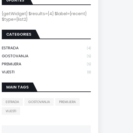
UPDATES
{getWidget} $results={4} $label={recent}
$type={list2}
CATEGORIES
ESTRADA
(4)
GOSTOVANJA
(5)
PREMIJERA
(5)
VIJESTI
(8)
MAIN TAGS
ESTRADA
GOSTOVANJA
PREMIJERA
VIJESTI