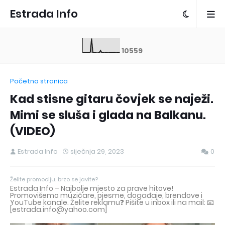
Estrada Info
1
0
5
5
9
Početna stranica
Kad stisne gitaru čovjek se naježi.
Mimi se sluša i glada na Balkanu.
(VIDEO)
Estrada Info
siječnja 29, 2023
0
Želite promociju, brzo se javite?
Estrada Info – Najbolje mjesto za prave hitove!
Promovišemo muzičare, pjesme, događaje, brendove i
YouTube kanale. Želite reklamu❓ Pišite u inbox ili na mail: 📧
[estrada.info@yahoo.com]