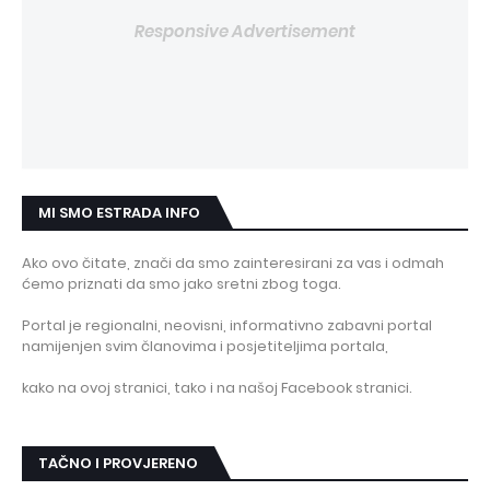
Responsive Advertisement
MI SMO ESTRADA INFO
Ako ovo čitate, znači da smo zainteresirani za vas i odmah
ćemo priznati da smo jako sretni zbog toga.
Portal je regionalni, neovisni, informativno zabavni portal
namijenjen svim članovima i posjetiteljima portala,
kako na ovoj stranici, tako i na našoj Facebook stranici.
TAČNO I PROVJERENO