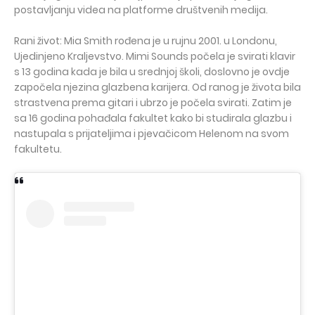
postavljanju videa na platforme društvenih medija.
Rani život: Mia Smith rođena je u rujnu 2001. u Londonu,
Ujedinjeno Kraljevstvo. Mimi Sounds počela je svirati klavir
s 13 godina kada je bila u srednjoj školi, doslovno je ovdje
započela njezina glazbena karijera. Od ranog je života bila
strastvena prema gitari i ubrzo je počela svirati. Zatim je
sa 16 godina pohađala fakultet kako bi studirala glazbu i
nastupala s prijateljima i pjevačicom Helenom na svom
fakultetu.