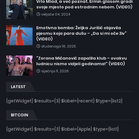
Vrlo Mlad, a već poznat. Ermin glasom gradi
svoje mjesto pod estradnim nebom. (VIDEO)
veljače 04, 2024
Emotivna bomba: Željka Jurišić objavila
pjesmu koja para dušu – „Da si mi oče živ“
(VIDEO)
studenoga 16, 2025
“Zorana Mićanović zapalila klub – ovakvu
ludnicu nismo vidjeli godinama!” (VIDEO)
siječnja 11, 2026
LATEST
{getWidget} $results={3} $label={recent} $type={list2}
BITCOIN
{getWidget} $results={3} $label={Apple} $type={list1}