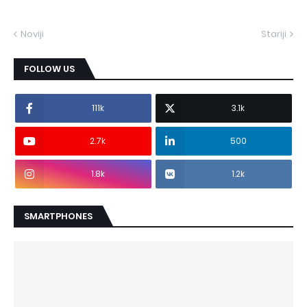
Noviji
Stariji
FOLLOW US
111k
3.1k
2.7k
500
1.8k
1.2k
SMARTPHONES