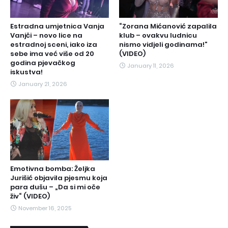
Estradna umjetnica Vanja
“Zorana Mićanović zapalila
Vanjči – novo lice na
klub – ovakvu ludnicu
estradnoj sceni, iako iza
nismo vidjeli godinama!”
sebe ima već više od 20
(VIDEO)
godina pjevačkog
January 11, 2026
iskustva!
January 21, 2026
Emotivna bomba: Željka
Jurišić objavila pjesmu koja
para dušu – „Da si mi oče
živ“ (VIDEO)
November 16, 2025