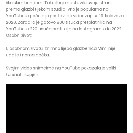
školskim bendom. Također je nastavila svoju strast
prema glazbi tijekom studija. Vrlo je popularna na
YouTubeu i počela je postavljati videozapise 19. kolovoza
2020. Zaradila je gotovo 800 tisuća pretplatnika na
YouTubeu i 220 tisuća pratitelja na Instagramu do 2022.
Osobni život:
U osobnom životu iznimno lijepa glazbenica Mimi nije
udata i nema dečka.
Svojim video snimcima na YouTube pokazala je veliki
talenat i supjeh.