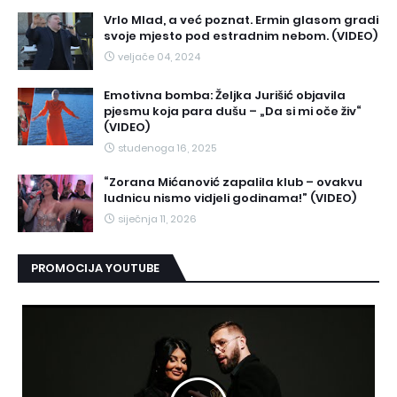
Vrlo Mlad, a već poznat. Ermin glasom gradi
svoje mjesto pod estradnim nebom. (VIDEO)
veljače 04, 2024
Emotivna bomba: Željka Jurišić objavila
pjesmu koja para dušu – „Da si mi oče živ“
(VIDEO)
studenoga 16, 2025
“Zorana Mićanović zapalila klub – ovakvu
ludnicu nismo vidjeli godinama!” (VIDEO)
siječnja 11, 2026
PROMOCIJA YOUTUBE