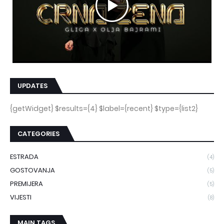
UPDATES
{getWidget} $results={4} $label={recent} $type={list2}
CATEGORIES
ESTRADA
(4)
GOSTOVANJA
(5)
PREMIJERA
(5)
VIJESTI
(8)
MAIN TAGS