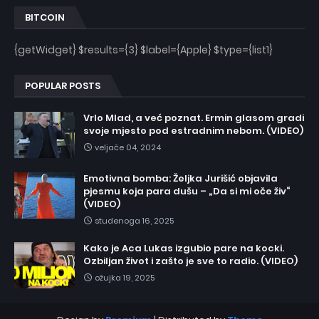
BITCOIN
{getWidget} $results={3} $label={Apple} $type={list1}
POPULAR POSTS
Vrlo Mlad, a već poznat. Ermin glasom gradi
svoje mjesto pod estradnim nebom. (VIDEO)
veljače 04, 2024
Emotivna bomba: Željka Jurišić objavila
pjesmu koja para dušu – „Da si mi oče živ“
(VIDEO)
studenoga 16, 2025
Kako je Aca Lukas izgubio pare na kocki.
Ozbiljan život i zašto je sve to radio. (VIDEO)
ožujka 19, 2025