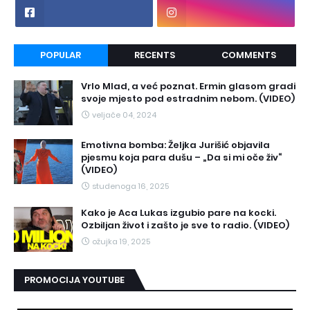
POPULAR
RECENTS
COMMENTS
Vrlo Mlad, a već poznat. Ermin glasom gradi
svoje mjesto pod estradnim nebom. (VIDEO)
veljače 04, 2024
Emotivna bomba: Željka Jurišić objavila
pjesmu koja para dušu – „Da si mi oče živ“
(VIDEO)
studenoga 16, 2025
Kako je Aca Lukas izgubio pare na kocki.
Ozbiljan život i zašto je sve to radio. (VIDEO)
ožujka 19, 2025
PROMOCIJA YOUTUBE