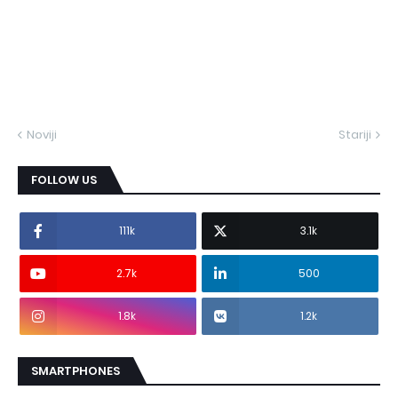
Noviji
Stariji
FOLLOW US
111k
3.1k
2.7k
500
1.8k
1.2k
SMARTPHONES