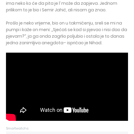
ima neko ko će da pita je l’ može da zapjeva. Jednom
prilikom to je bio i Semir Jahić, ali nisam ga znao.
Prošlo je neko vrijeme, bio on u takmičenju, sreli se mi na
pumpi i kaže on meni: „Sjećaš se kad si pjevao i nisi dao da
pjevam?“, ja ga onda zagrlio poljubio i ostala je to danas
jedna zanimljiva anegdota– ispričao je Nihad.
Smartwatchs