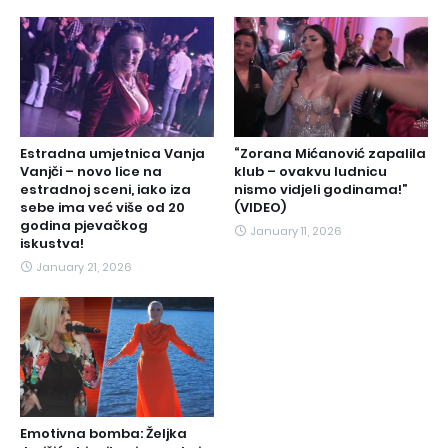
Estradna umjetnica Vanja
“Zorana Mićanović zapalila
Vanjči – novo lice na
klub – ovakvu ludnicu
estradnoj sceni, iako iza
nismo vidjeli godinama!”
sebe ima već više od 20
(VIDEO)
godina pjevačkog
January 11, 2026
iskustva!
January 21, 2026
Emotivna bomba: Željka