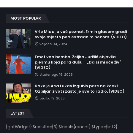
MOST POPULAR
Vrlo Mlad, a već poznat. Ermin glasom gradi
svoje mjesto pod estradnim nebom. (VIDEO)
veljače 04, 2024
Emotivna bomba: Željka Jurišić objavila
pjesmu koja para dušu – „Da si mi oče živ“
(VIDEO)
studenoga 16, 2025
Kako je Aca Lukas izgubio pare na kocki.
Ozbiljan život i zašto je sve to radio. (VIDEO)
ožujka 19, 2025
LATEST
{getWidget} $results={3} $label={recent} $type={list2}