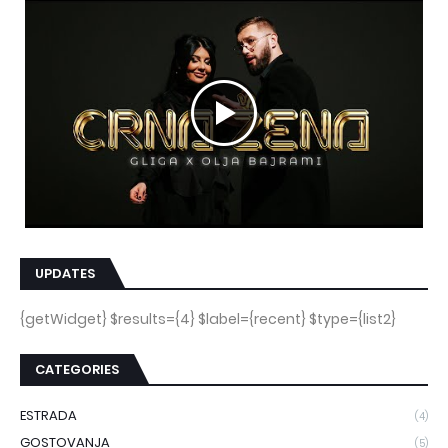
UPDATES
{getWidget} $results={4} $label={recent} $type={list2}
CATEGORIES
ESTRADA
(4)
GOSTOVANJA
(5)