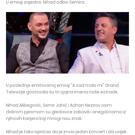
U emisiji zajedno. Nihad odbio Semira.
U poslednje emitovanoj emisiji "A sad malo mi" Grand
Televizije gostovala su tri sjajna imena naše estrade.
Nihad Alibegović, Semir Jahić i Adnan Nezirov osim
dobrom pjesmom su gledaoce zabavili i anegdotama iz
njihovih karijera koji mnogi nisu znali.
Nihad je tako ispričao da je imao jedan koncert i da uvijek