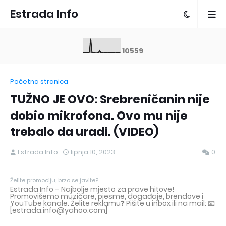
Estrada Info
1
0
5
5
9
Početna stranica
TUŽNO JE OVO: Srebreničanin nije
dobio mikrofona. Ovo mu nije
trebalo da uradi. (VIDEO)
Estrada Info
lipnja 10, 2023
0
Želite promociju, brzo se javite?
Estrada Info – Najbolje mjesto za prave hitove!
Promovišemo muzičare, pjesme, događaje, brendove i
YouTube kanale. Želite reklamu❓ Pišite u inbox ili na mail: 📧
[estrada.info@yahoo.com]