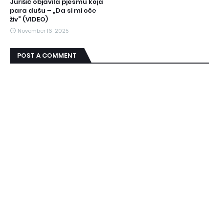
Jurišić objavila pjesmu koja
para dušu – „Da si mi oče
živ“ (VIDEO)
November 16, 2025
POST A COMMENT