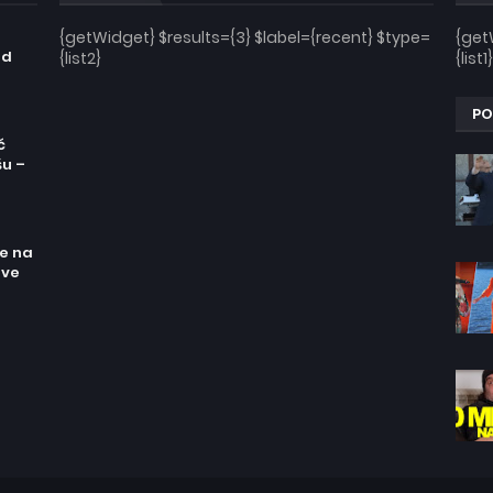
n
{getWidget} $results={3} $label={recent} $type=
{get
od
{list2}
{list1}
PO
ć
šu –
re na
sve