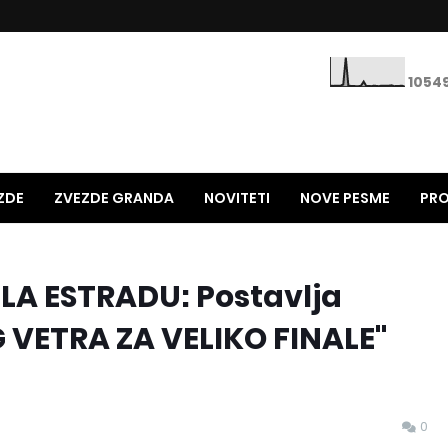
1
0
5
4
ZDE
ZVEZDE GRANDA
NOVITETI
NOVE PESME
PRO
STARE PESME
HITOVI 90-TIH
NAJNOLJE NA ESTRADI
LA ESTRADU: Postavlja
VETRA ZA VELIKO FINALE"
0