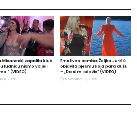
 Mićanović zapalila klub
Emotivna bomba: Željka Jurišić
u ludnicu nismo vidjeli
objavila pjesmu koja para dušu
ma!” (VIDEO)
– „Da si mi oče živ“ (VIDEO)
y 11, 2026
November 16, 2025