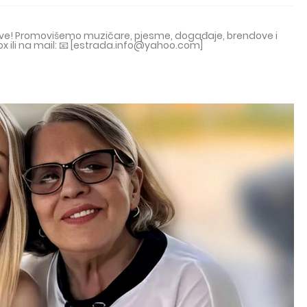
tove! Promovišemo muzičare, pjesme, događaje, brendove i
ox ili na mail: 📧 [estrada.info@yahoo.com]