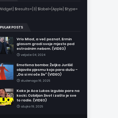
Widget} $results={3} $label={Apple} $type=
PULAR POSTS
Vrlo Mlad, a već poznat. Ermin
glasom gradi svoje mjesto pod
estradnim nebom. (VIDEO)
veljače 04, 2024
Emotivna bomba: Željka Jurišić
objavila pjesmu koja para dušu –
„Da si mi oče živ“ (VIDEO)
studenoga 16, 2025
Kako je Aca Lukas izgubio pare na
kocki. Ozbiljan život i zašto je sve
to radio. (VIDEO)
ožujka 19, 2025