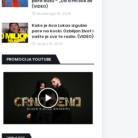
para dušu – „Da si mi oče živ“
(VIDEO)
studenoga 16, 2025
Kako je Aca Lukas izgubio
pare na kocki. Ozbiljan život i
zašto je sve to radio. (VIDEO)
ožujka 19, 2025
PROMOCIJA YOUTUBE