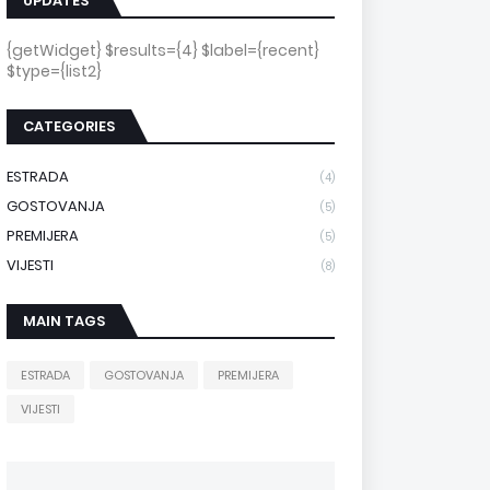
UPDATES
{getWidget} $results={4} $label={recent}
$type={list2}
CATEGORIES
ESTRADA
(4)
GOSTOVANJA
(5)
PREMIJERA
(5)
VIJESTI
(8)
MAIN TAGS
ESTRADA
GOSTOVANJA
PREMIJERA
VIJESTI