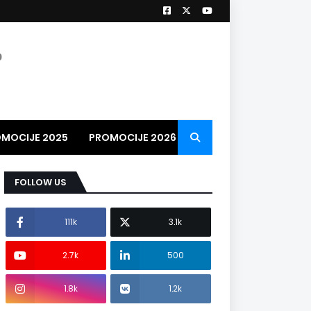
9
MOCIJE 2025
PROMOCIJE 2026
PROMO VIDEO
2026
FOLLOW US
111k
3.1k
2.7k
500
1.8k
1.2k